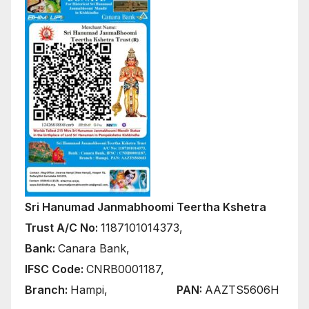
Sri Hanumad Janmabhoomi Teertha Kshetra
Trust A/C No:
1187101014373,
Bank:
Canara Bank,
IFSC Code:
CNRB0001187,
Branch:
Hampi,
PAN:
AAZTS5606H