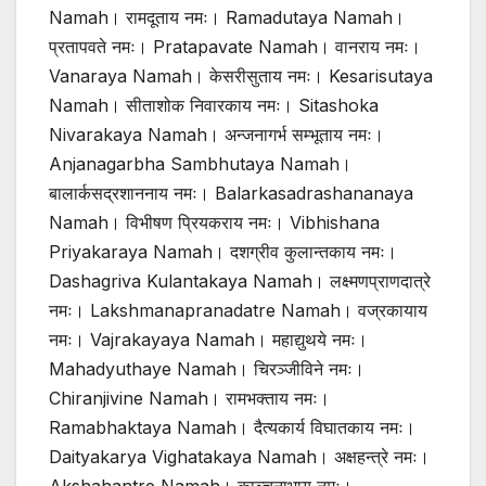
Namah। रामदूताय नमः। Ramadutaya Namah।
प्रतापवते नमः। Pratapavate Namah। वानराय नमः।
Vanaraya Namah। केसरीसुताय नमः। Kesarisutaya
Namah। सीताशोक निवारकाय नमः। Sitashoka
Nivarakaya Namah। अन्जनागर्भ सम्भूताय नमः।
Anjanagarbha Sambhutaya Namah।
बालार्कसद्रशाननाय नमः। Balarkasadrashananaya
Namah। विभीषण प्रियकराय नमः। Vibhishana
Priyakaraya Namah। दशग्रीव कुलान्तकाय नमः।
Dashagriva Kulantakaya Namah। लक्ष्मणप्राणदात्रे
नमः। Lakshmanapranadatre Namah। वज्रकायाय
नमः। Vajrakayaya Namah। महाद्युथये नमः।
Mahadyuthaye Namah। चिरञ्जीविने नमः।
Chiranjivine Namah। रामभक्ताय नमः।
Ramabhaktaya Namah। दैत्यकार्य विघातकाय नमः।
Daityakarya Vighatakaya Namah। अक्षहन्त्रे नमः।