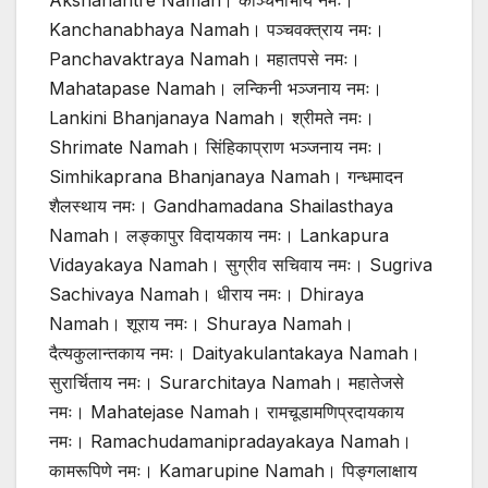
Akshahantre Namah। काञ्चनाभाय नमः।
Kanchanabhaya Namah। पञ्चवक्त्राय नमः।
Panchavaktraya Namah। महातपसे नमः।
Mahatapase Namah। लन्किनी भञ्जनाय नमः।
Lankini Bhanjanaya Namah। श्रीमते नमः।
Shrimate Namah। सिंहिकाप्राण भञ्जनाय नमः।
Simhikaprana Bhanjanaya Namah। गन्धमादन
शैलस्थाय नमः। Gandhamadana Shailasthaya
Namah। लङ्कापुर विदायकाय नमः। Lankapura
Vidayakaya Namah। सुग्रीव सचिवाय नमः। Sugriva
Sachivaya Namah। धीराय नमः। Dhiraya
Namah। शूराय नमः। Shuraya Namah।
दैत्यकुलान्तकाय नमः। Daityakulantakaya Namah।
सुरार्चिताय नमः। Surarchitaya Namah। महातेजसे
नमः। Mahatejase Namah। रामचूडामणिप्रदायकाय
नमः। Ramachudamanipradayakaya Namah।
कामरूपिणे नमः। Kamarupine Namah। पिङ्गलाक्षाय