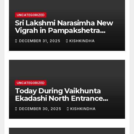
UNCATEGORIZED
Sri Lakshmi Narasimha New
Vigrah in Pampakshetra
Swarna Hampi – Upcoming
DECEMBER 31, 2025
KISHKINDHA
Heritage Reconstruction
UNCATEGORIZED
Today During Vaikhunta
Ekadashi North Entrance
Darshan at Sri Hanumad
DECEMBER 30, 2025
KISHKINDHA
Janmabhoomi Kishkindha
Anjanadri Kishkindha