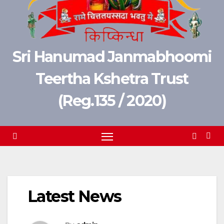
Sri Hanumad Janmabhoomi
Teertha Kshetra Trust
(Reg.135 / 2020)
Latest News