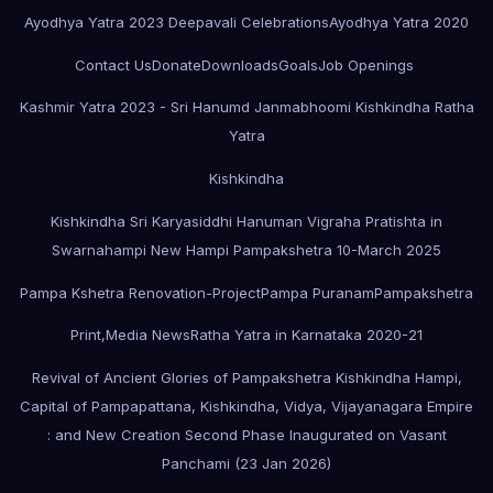
Ayodhya Yatra 2023 Deepavali Celebrations
Ayodhya Yatra 2020
Contact Us
Donate
Downloads
Goals
Job Openings
Kashmir Yatra 2023 - Sri Hanumd Janmabhoomi Kishkindha Ratha
Yatra
Kishkindha
Kishkindha Sri Karyasiddhi Hanuman Vigraha Pratishta in
Swarnahampi New Hampi Pampakshetra 10-March 2025
Pampa Kshetra Renovation-Project
Pampa Puranam
Pampakshetra
Print,Media News
Ratha Yatra in Karnataka 2020-21
Revival of Ancient Glories of Pampakshetra Kishkindha Hampi,
Capital of Pampapattana, Kishkindha, Vidya, Vijayanagara Empire
: and New Creation Second Phase Inaugurated on Vasant
Panchami (23 Jan 2026)