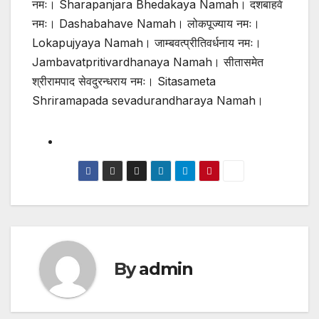
नमः। Sharapanjara Bhedakaya Namah। दशबाहवे
नमः। Dashabahave Namah। लोकपूज्याय नमः।
Lokapujyaya Namah। जाम्बवत्प्रीतिवर्धनाय नमः।
Jambavatpritivardhanaya Namah। सीतासमेत
श्रीरामपाद सेवदुरन्धराय नमः। Sitasameta
Shriramapada sevadurandharaya Namah।
By
admin