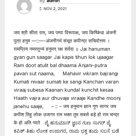
By
admin
NOV 2, 2021
जय श्री सीता राम, जय पम्पा विरूपाक्ष, जय किष्किंधा अंजनी
पुत्र हनुम —::—-अंजनीगर्भ संभूत कपीन्द्र सचिवोत्तम ।
रामप्रिय नमस्तुभ्यं हनुमन् रक्ष सर्वदा ॥ Jai hanuman
gyan gun saagar Jai kapis tihun lok ujaagar
Ram doot atulit bal dhaama Anjani-putra
pavan sut naama, Mahavir vikram bajrangi
Kumati nivaar sumati ke sangi Kanchan varan
viraaj subesa Kaanan kundal kunchit kesaa
Haath vajra aur dhuvaje viraaje Kandhe moonj
janehu saaje, – :: – जय हनुमान ज्ञान गुण सागर जय
कपीश तिहु लोक उजागर राम भक्त तुम सबसे बड़े हो राम चन्द्र
के हो अति प्यारे ಜೈ ಹನುಮಾನ್ ಜ್ಞಾನ ಗುಣ ಸಾಗರ್ ಜೈ
ಕಪಿಶ್ ತಿಹು ಲೋಕ ಉಜಾಗರ, ರಾಮ ಭಕ್ತ ತುಮ ಸಬಸೆ ಬಡೆ