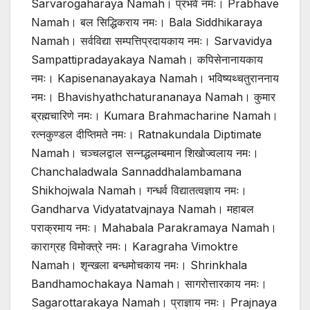
Sarvarogaharaya Namah। प्रभवे नमः। Prabhave
Namah। बल सिद्धिकराय नमः। Bala Siddhikaraya
Namah। सर्वविद्या सम्पत्तिप्रदायकाय नमः। Sarvavidya
Sampattipradayakaya Namah। कपिसेनानायकाय
नमः। Kapisenanayakaya Namah। भविष्यथ्चतुराननाय
नमः। Bhavishyathchaturananaya Namah। कुमार
ब्रह्मचारिणे नमः। Kumara Brahmacharine Namah।
रत्नकुण्डल दीप्तिमते नमः। Ratnakundala Diptimate
Namah। चञ्चलद्वाल सन्नद्धलम्बमान शिखोज्वलाय नमः।
Chanchaladwala Sannaddhalambamana
Shikhojwala Namah। गन्धर्व विद्यातत्वज्ञाय नमः।
Gandharva Vidyatatvajnaya Namah। महाबल
पराक्रमाय नमः। Mahabala Parakramaya Namah।
काराग्रह विमोक्त्रे नमः। Karagraha Vimoktre
Namah। शृन्खला बन्धमोचकाय नमः। Shrinkhala
Bandhamochakaya Namah। सागरोत्तारकाय नमः।
Sagarottarakaya Namah। प्राज्ञाय नमः। Prajnaya