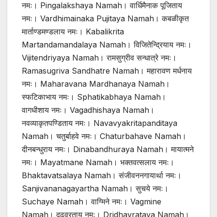
नमः। Pingalakshaya Namah। वार्धिमैनाक पूजिताय
नमः। Vardhimainaka Pujitaya Namah। कबळीकृत
मार्ताण्डमण्डलाय नमः। Kabalikrita
Martandamandalaya Namah। विजितेन्द्रियाय नमः।
Vijitendriyaya Namah। रामसुग्रीव सन्धात्रे नमः।
Ramasugriva Sandhatre Namah। महारावण मर्धनाय
नमः। Maharavana Mardhanaya Namah।
स्फटिकाभाय नमः। Sphatikabhaya Namah।
वागधीशाय नमः। Vagadhishaya Namah।
नवव्याकृतपण्डिताय नमः। Navavyakritapanditaya
Namah। चतुर्बाहवे नमः। Chaturbahave Namah।
दीनबन्धुराय नमः। Dinabandhuraya Namah। मायात्मने
नमः। Mayatmane Namah। भक्तवत्सलाय नमः।
Bhaktavatsalaya Namah। संजीवननगायार्था नमः।
Sanjivananagayartha Namah। सुचये नमः।
Suchaye Namah। वाग्मिने नमः। Vagmine
Namah। दृढव्रताय नमः। Dridhavrataya Namah।