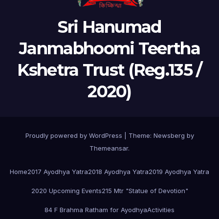
Sri Hanumad
Janmabhoomi Teertha
Kshetra Trust (Reg.135 /
2020)
Proudly powered by WordPress
|
Theme:
Newsberg
by
Themeansar
.
Home
2017 Ayodhya Yatra
2018 Ayodhya Yatra
2019 Ayodhya Yatra
2020 Upcoming Events
215 Mtr "Statue of Devotion"
84 F Brahma Ratham for Ayodhya
Activities