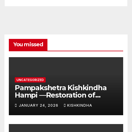
You missed
UNCATEGORIZED
Pampakshetra Kishkindha
Hampi —Restoration of
Ancient Glory and New
JANUARY 24, 2026
KISHKINDHA
Construction:Auspicious
Commencement of the
Second Phase(Vasant
Panchami – 23 January 2026)