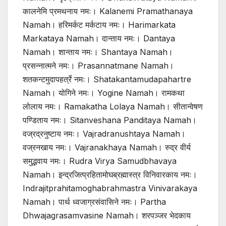
कालनेमि प्रमथनाय नमः। Kalanemi Pramathanaya
Namah। हरिमर्कट मर्कटाय नमः। Harimarkata
Markataya Namah। दान्ताय नमः। Dantaya
Namah। शान्ताय नमः। Shantaya Namah।
प्रसन्नात्मने नमः। Prasannatmane Namah।
शतकन्टमुदापहर्त्रे नमः। Shatakantamudapahartre
Namah। योगिने नमः। Yogine Namah। रामकथा
लोलाय नमः। Ramakatha Lolaya Namah। सीतान्वेषण
पण्डिताय नमः। Sitanveshana Panditaya Namah।
वज्रद्रनुष्टाय नमः। Vajradranushtaya Namah।
वज्रनखाय नमः। Vajranakhaya Namah। रुद्र वीर्य
समुद्भवाय नमः। Rudra Virya Samudbhavaya
Namah। इन्द्रजित्प्रहितामोघब्रह्मास्त्र विनिवारकाय नमः।
Indrajitprahitamoghabrahmastra Vinivarakaya
Namah। पार्थ ध्वजाग्रसंवासिने नमः। Partha
Dhwajagrasamvasine Namah। शरपञ्जर भेदकाय