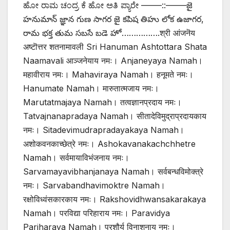
ಹೋ ರಾಮ ಚಂದ್ರ ಕೆ ಹೋ ಅತಿ ಪ್ಯಾರೇ ——–::——–జై
హనుమాన్ జ్ఞాన గుణ సాగర జై కపిష తిహు లోక ఉజాగర,
రామ భక్త తుమ సబసే బడె హో…………….श्री आंजनॆय
अष्टॊत्तर शतनामावली Sri Hanuman Ashtottara Shata
Naamavali आञ्जनेयाय नमः। Anjaneyaya Namah।
महावीराय नमः। Mahaviraya Namah। हनूमते नमः।
Hanumate Namah। मारुतात्मजाय नमः।
Marutatmajaya Namah। तत्वज्ञानप्रदाय नमः।
Tatvajnanapradaya Namah। सीतादेविमुद्राप्रदायकाय
नमः। Sitadevimudrapradayakaya Namah।
अशोकवनकाच्छेत्रे नमः। Ashokavanakachchhetre
Namah। सर्वमायाविभंजनाय नमः।
Sarvamayavibhanjanaya Namah। सर्वबन्धविमोक्त्रे
नमः। Sarvabandhavimoktre Namah।
रक्षोविध्वंसकारकाय नमः। Rakshovidhwansakarakaya
Namah। परविद्या परिहाराय नमः। Paravidya
Pariharaya Namah। परशौर्य विनाशनाय नमः।