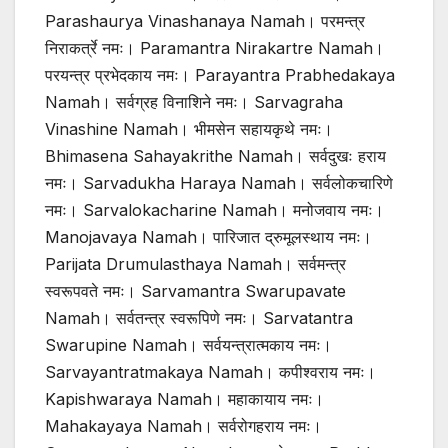
Parashaurya Vinashanaya Namah। परमन्त्र
निराकर्त्रे नमः। Paramantra Nirakartre Namah।
परयन्त्र प्रभेदकाय नमः। Parayantra Prabhedakaya
Namah। सर्वग्रह विनाशिने नमः। Sarvagraha
Vinashine Namah। भीमसेन सहायकृथे नमः।
Bhimasena Sahayakrithe Namah। सर्वदुखः हराय
नमः। Sarvadukha Haraya Namah। सर्वलोकचारिणे
नमः। Sarvalokacharine Namah। मनोजवाय नमः।
Manojavaya Namah। पारिजात द्रुमूलस्थाय नमः।
Parijata Drumulasthaya Namah। सर्वमन्त्र
स्वरूपवते नमः। Sarvamantra Swarupavate
Namah। सर्वतन्त्र स्वरूपिणे नमः। Sarvatantra
Swarupine Namah। सर्वयन्त्रात्मकाय नमः।
Sarvayantratmakaya Namah। कपीश्वराय नमः।
Kapishwaraya Namah। महाकायाय नमः।
Mahakayaya Namah। सर्वरोगहराय नमः।