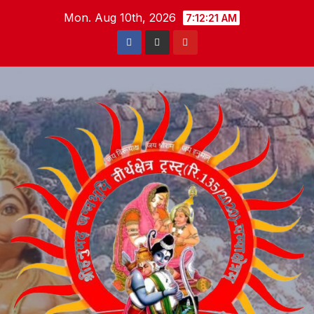
Skip
Mon. Aug 10th, 2026
7:12:22 AM
to
content