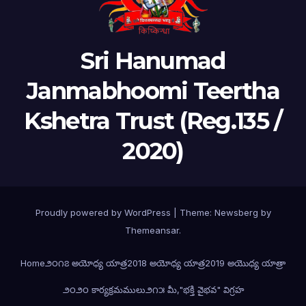
Sri Hanumad
Janmabhoomi Teertha
Kshetra Trust (Reg.135 /
2020)
Proudly powered by WordPress
|
Theme:
Newsberg
by
Themeansar
.
Home
౨౦౧౭ అయోధ్య యాత్ర
2018 అయోధ్య యాత్ర
2019 అయొధ్య యాత్రా
౨౦౨౦ కార్యక్రమములు
౨౧౫ మీ,"భక్తి వైభవ" విగ్రహ