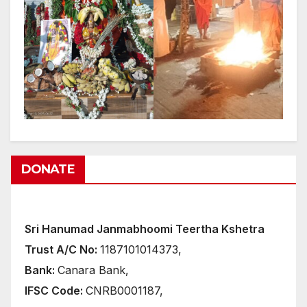
DONATE
Sri Hanumad Janmabhoomi Teertha Kshetra
Trust A/C No:
1187101014373,
Bank:
Canara Bank,
IFSC Code:
CNRB0001187,