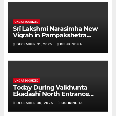
Second Phase(Vasant
Panchami – 23 January 2026)
UNCATEGORIZED
Sri Lakshmi Narasimha New
Vigrah in Pampakshetra
Swarna Hampi – Upcoming
DECEMBER 31, 2025
KISHKINDHA
Heritage Reconstruction
UNCATEGORIZED
Today During Vaikhunta
Ekadashi North Entrance
Darshan at Sri Hanumad
DECEMBER 30, 2025
KISHKINDHA
Janmabhoomi Kishkindha
Anjanadri Kishkindha