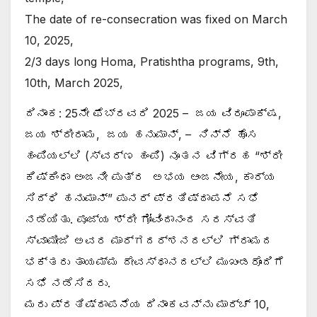
The date of re-consecration was fixed on March
10, 2025,
2/3 days long Homa, Pratishtha programs, 9th,
10th, March 2025,
ದಿನಾಂಕ: 25ನೇ ಫೆಬ್ರವರಿ 2025 – ಜಯ ವಿರೂಪಾಕ್ಷ,
ಜಯ ಶ್ರೀರಾಮ, ಜಯ ಹನುಮಾನ್, – ನಿನ್ನೆ ಹೊಸ
ಹಂಪಿಯಲ್ಲಿ (ಸ್ವರ್ಣ ಹಂಪಿ) ನೂತನ ವಿಗ್ರಹ “ಶ್ರೀ
ಕಿಷ್ಕಿಂಧಾ ಅಂಜನೀ ಪುತ್ರ ಅಭಯ ಆಂಜನೇಯ, ಕಾರ್ಯ
ಸಿದ್ಧಿ ಹನುಮಾನ್” ಪುನರ್ ಪ್ರತಿಷ್ಠಾಪನೆ ಸಭೆ
ನಡೆಯಿತು. ಪೂಜ್ಯ ಶ್ರೀ ಗೋವಿಂದಾನಂದ ಸರಸ್ವತಿ
ಸ್ವಾಮೀಜಿ ಅವರ ಮಾರ್ಗದರ್ಶನದಲ್ಲಿ ಗ್ರಾಮದ
ಭಕ್ತರು ತಾಯಮ್ಮ ದೇವಸ್ಥಾನದಲ್ಲಿ ಮುಖಂಡರೊಂದಿಗೆ
ಸಭೆ ನಡೆಸಿದರು.
ಮರು ಪ್ರತಿಷ್ಠಾಪನೆಯ ದಿನಾಂಕವನ್ನು ಮಾರ್ಚ್ 10,