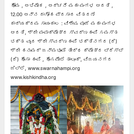
ಹೋಮ , ಅಭಿಷೇಕ , ಅರ್ಚನೆ ಮಹಾ ಮಂಗಳ ಆರತಿ ,
12.00 ಅನ್ನ ದಾಸೋಹ ಪ್ರಸಾದ ವಿತರಣೆ
ಕಾರ್ಯಕ್ರಮ ಸಾಯಂಕಾಲ : ವಿಶೇಷ ಪೂಜೆ ಮಹಾ ಮಂಗಳ
ಆರತಿ, ಶ್ರೀ ಪಂಪಾಕ್ಷೇತ್ರ ಸ್ವರ್ಣಹಂಪಿ ಸಮಸ್ತ
ಭಕ್ತ ವೃಂದ ಶ್ರೀ ಸ್ವರ್ಣಹಂಪಿ ಭಕ್ತಿನಗರ (ರಿ)
ಶ್ರೀ ಹನುಮದ್ ಜನ್ಮಭೂಮಿ ತೀರ್ಥ ಕ್ಷೇತ್ರ ಟ್ರೆಸ್ಟ್
(ರಿ) ಹೊಸಾ ಹಂಪಿ , ಹೊಸಪೇಟೆ ತಾಲೂಕ್, ವಿಜಯನಗರ
ಜಿಲ್ಲೆ, www.swarnahampi.org
www.kishkindha.org