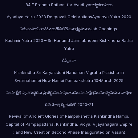
84 F Brahma Ratham for Ayodhya
కార్యకలాపాలు
Ayodhya Yatra 2023 Deepavali Celebrations
Ayodhya Yatra 2020
చిరునామా
విరాళములు
డౌన్‌లోడ్‌లు
లక్ష్యములు
Job Openings
Kashmir Yatra 2023 – Sri Hanumd Janmabhoomi Kishkindha Ratha
Yatra
కిష్కింధా
Kishkindha Sri Karyasiddhi Hanuman Vigraha Pratishta in
Swarnahampi New Hampi Pampakshetra 10-March 2025
పంపా క్షేత్ర పునరుద్ధరణ ప్రాజెక్టు
పంపాపురాణము
పంపాక్షేత్రము
మాధ్యమము వార్తలు
రథయాత్ర కర్ణాటకలో 2020-21
Revival of Ancient Glories of Pampakshetra Kishkindha Hampi,
Capital of Pampapattana, Kishkindha, Vidya, Vijayanagara Empire
: and New Creation Second Phase Inaugurated on Vasant