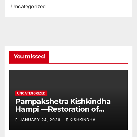
Uncategorized
You missed
UNCATEGORIZED
Pampakshetra Kishkindha
Hampi —Restoration of
Ancient Glory and New
JANUARY 24, 2026
KISHKINDHA
Construction:Auspicious
Commencement of the