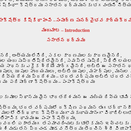
కిష్కింధా” క్షేత్రము సనాతన ధర్మమునకు భగవంతుని నిత
పాక్షేత్ర
కిష్కిధా
హంపి
–
సంపూర్ణ
పునర్వైభవ
కార్యక్ర
ముందుమాట – Introduction
సనాతన ధర్మము
నది, అంత్యము లేనిది, సకల కారణములకు కారణమైనది,
ల యందు సుప్రతిష్ఠితమైనది, సమస్త సృష్ఠి, స్థితి లయల
య సాధనకు ఎకైక శ్రేయో మార్గమైనది, అట్టి ఈ సనాతన 
ఋషులు, ఋషుల హృదయములు , అట్టి ఋషుల, మహర్షుల, మునుల స
ుల దివ్య దేశము ప్రదేశము – భరత వర్షము అట్టి భరత 
ు పరిపూర్ణా క్షేత్రము – పంపాక్షేత్రము
కు మూలస్థానము మైన భారతదేశమున ఈ వుణ్య దివ్య భూమి 
షేత్రము, భరత వర్షములో దక్షిణ పథమున తుంగభద్రా నదీత
లో తీర్థరాజ క్షేత్రముగా మకుఠాయమానంగా విరాజిల్లుతున
తిహాసిక ధామము ఈ పంపా క్షేత్రము,
ు వదలి ఏకాంతముగ తపమాచరించుటకు భూలొకమున ఇచ్చటకు
వుడు తన ప్రచండ మూడవ నేత్రము తెరచిన శ్రీ విరూపాక్షు