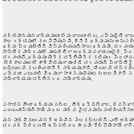
వర్తమానమునరాజ్యములూ లేవు రాజులూ లేరు, ఎప్పుడైతే రా
కాల గర్భములో కలసిపోయునవి, దీనికి ధర్మమును అనుసర
ధర్మ ప్రవృత్తిని విస్మరించుచున్నారు ధర్మమే, భగవంతు
నాస్తిక మార్గములో వుండురీతిగా అధర్మపరాయణులైరి, 
భగవంతుని,ధర్మము యొక్క భక్తియొక్క కలియుగ ప్రభావము
త్రికాలములలో శాశ్వితముగా ఉందేడి భగవంతుని ప్రాప్తి
దుష్టులచే కబళించడానికి సాధ్యముకాని, చోరులచే తస్కర
ఎవ్వరూ ఎటువంటి విధముగా నాశనముచేయుటకు అలవికాని 
సామ్రాజ్యము భక్తినగర సామ్రాజ్యము,
సనాతన హిందూ ధర్మము పట్ల , తీర్థక్షేత్రాల, దేవస్థా
ఎదురుచూస్తున్నాయి మరల పూర్వ వైభవమును సంతరించుకొను
మన పూర్వికులు మనకి ఇచ్చిన వెలకట్టలేని ఎంతో అధ్యాత
భగవద్ ప్రేరణతో ఇప్పటివరకూ ఏమి కోల్పోయినామో దాని