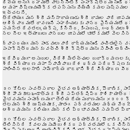
దివ్య అనుగ్రహముతో వాటన్నింటికీ పంపాక్షేత్రము నుండే 
ఆ మహా విష్ణువుయొక్క తపస్సును వేయ్యి కమలపుష్పముల 
ఇచ్చటనే,
త్రేతాయుగమున శ్రీ మన్నారాయణుడు శ్రీ రాముల వారి రూపమ
ఆశీర్వాదముతో రావణుని సంహరించుటకు వానర సైన్యముత
సమస్త దేవతలు, యక్ష, కిన్నెర, కింపురుష, గంధర్వులు శ్ర
నల నీల ఇత్యాదులు వానరుల రూపములో భూలోకములో వెలసినద
ద్వాపరయుగమున పాండవులు వారి రాజ్యమునుండి వంచితులైన 
పంపాక్షేత్రమునకు వచ్చి శ్రీ క్షేత్రమును సేవించి అర్చించ
ఇదేవిధముగా అసురుల, విదేశీ మ్లేచ్ఛుల దురాక్రమణలకు
శ్రి విద్యారణ మహా స్వామివారు దేశ ధర్మ పరిరక్షణకు 
పాలించిన అలనాటి సామ్రాజ్య రాజధాని శ్రి విద్యారణ వీర
౩౧ కోట్ల సంవత్సరాల వైభవ అధ్యాత్మిక, పౌరాణిక, సాం
శ్రీ హేమకూటఖండాత్మక శ్రీ సప్తర్షిప్రకాశికా యాత్ర శ
వైభవమును సంపూర్ణముగా తెలియ జేయు పురాణమును ౫౩౦౦ క
తటమున శ్రీ ఋష్యమూక, మాతంగ పర్వతముల మధ్య వేదవ్యా
ఆశ్రమమును కలియుగమున కలి ప్రభావముచే సమస్త ప్రాణుల
౩౧ కోట్ల సంవత్సరాల వైభవ అధ్యాత్మిక, పౌరాణిక, సాంస
తెలిసినది కేవలము సుమేరు శికర పర్వతములో ఒక చిన్న ర
మేథస్సుకు అందని అంతు చిక్కని నిగూఢ వైభవ రహస్యముల