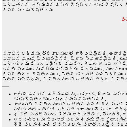
పర్వతమున జన్మించిన దివ్య క్షేత్రము “పంపాక్షేత్ర 
దివ్య సంగమక్షేత్రము
పం
సనాతన ధర్మము, త్రికాలములలో శాశ్వతమైనది, అనాదియై
సనాతన పురుష స్వరూపమైనది, జ్ఙాన స్వరూపమైనది, శృతు
వర్ణాశ్రమ స్వరూపమైనది, సమస్త జీవుల జీవన లక్ష్
అట్టి వేదములకు నిత్య సాన్నిధ్య స్థానములు, మూలములు 
దివ్య తీర్థ క్షేత్రముల, నిత్య భగవత్ సాన్నిధ్యమ
నిత్య సాన్నిధ్య, క్షేత్రములలో ఉత్తమ తీర్థ క్షేత్రమ
___
అట్టి సనాతన ధర్మమునకు, ఋషులకు, జ్ఞాన సంపదల
“పంపాక్షేత్ర”ముగా ప్రకాశింపచేస్తున్నది,
అటువంటి క్షేత్రములలో ఉత్తమ మైనది శ్రీ పంపాక్
మాల్యవంత ఇత్యాది పర్వత రాజములచే సకల తీర్థముల
31 కోటి సంవత్సరాల దివ్య ఆధ్యాత్మిక, పౌరాణిక, ఐ
దక్షయజ్ఙము తరువాత పరమ శివుడు తను కైలాసమున
శ్రీ పరమశివుని తప:స్థలము, పరాత్పరుడైన పరమ శి