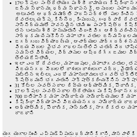
17లక్షల సం త్రేతాయుగపు శ్రీ రామాయణ కిష్కింధా న
జన్మ స్థానము, ధర్మ స్థాపనకై, అసురుల సంహారమున
అటువంటి ఆ ధర్మమూర్తి పాదస్పర్శతో పులకించిన 
దేవతలు, యక్ష, కిన్నెర, కింపురుష, గంధర్వాద
సాన్నిద్యముతో పావనమైన భూమి ఈ పంపాక్షేత్ర కి
తన బంటును శ్రీ హనుమంతుని చిరంజీవిగ ఆశీర్వదిం
సార్థకము చేసుకొన్న మహా భాగవతుల జన్మస్థలము శ్
జగద్గురు విద్యారణ్య , ఆచార్యుల మార్గదర్శనముల
విజయ వీరుల వైభవ గాధలను తెలిపే చతుర్వేద భాష్
సమస్త విద్యల, విద్వాంసుల ఆష్ఠదిగ్గజముల విద
తెలియజేస్తాయి,
ఇలా ఎందరో దేవతల, మహా ఋషుల, మహాభాగవతుల, తపస
విజయనగర వీదులలో రాశులు రాశులుగా వజ్ర, వైఢూర్
పుట్టిన ఇల్లు, ఎందరో మహానుభావులు భగవత్ భక్తి
క్షేత్రమునే భగవంతుని సాక్షాత్కరించుకొనిన సాక్ష
31 కోట్ల సంవత్సరాల దివ్య ఆధ్యాత్మిక, పౌరాణిక,
17 లక్షల సంవత్సరాల త్రేతాయుగపు కిష్కింధా నగర
700 ఐతిహాసిక మహా సామ్రాజ్య సామ్రాజ్యములకే మహా
కిష్కింధా విద్యా హంపి విజయయనగర సామ్రాజ్య రాజధ
అధ్యాత్మిక, పౌరాణిక, సాంస్కృతిక, నాగరికత ల మహ
రాజధాని
యుగ యుగాలనుంచి ఎప్పుడెప్పుడు ధర్మానికిగాని, మానవాళ