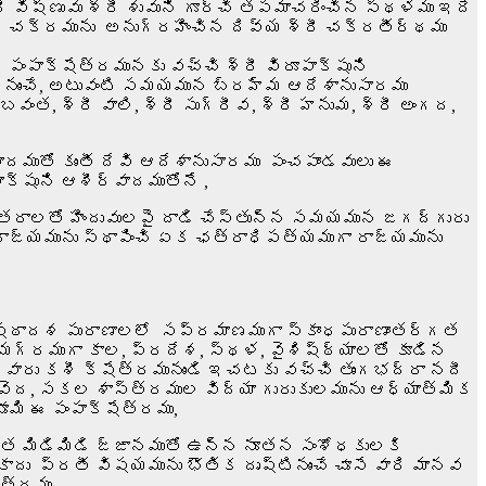
 విష్ణువు శ్రీ శువుని గూర్చి తపమాచరించిన స్థళము ఇదే
న చక్రమును అనుగ్రహించిన దివ్య శ్రీ చక్రతీర్థము
పంపాక్షేత్రమునకు వచ్చి శ్రీ విరూపాక్షుని
నుంచే, అటువంటి సమయమున బ్రహ్మ ఆదేశానుసారము
వంత, శ్రీ వాలి, శ్రీ సుగ్రీవ, శ్రీ హనుమ, శ్రీ అంగద,
ముతో కుంతీ దేవి ఆదేశానుసారము పంచపాండవులు ఈ
పాక్షుని ఆశీర్వాదముతోనే ,
తరాలతో హిందువులపై దాడి చేస్తున్న సమయమున జగద్గురు
ాజ్యమును స్థాపించి ఏక ఛత్రాధిపత్యముగా రాజ్యమును
అష్ఠాదశ పురాణాలలో సప్రమాణముగా స్కాంధపురాణాంతర్గత
సమగ్రముగా కాల, ప్రదేశ, స్థళ, వైశిష్ఠ్యాలతో కూడిన
ారు కశీ క్షేత్రమునుండి ఇచటకు వచ్చి తుంగభద్రా నదీ
ద, సకల శాస్త్రముల విద్యా గురుకులమును ఆధ్యాత్మిక
ి ఈ పంపాక్షేత్రము,
తుత మిడిమిడి జ్ఙానముతో ఉన్న నూతన సంశోధకులకి
 ప్రతీ విషయమును భౌతిక దృష్టినుంచే చూసే వారి మానవ
ేత్రము ,