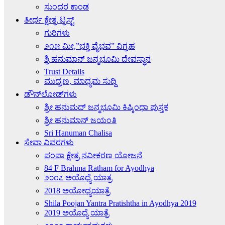
ಸುಂದರ ಕಾಂಡ
ತೀರ್ಥ ಕ್ಷೇತ್ರ ಟ್ರಸ್ಟ್
ಗುರಿಗಳು
೨೧೫ ಮೀ,”ಭಕ್ತಿ ವೈಭವ” ವಿಗ್ರಹ
ಶ್ರಿ ಹನುಮಾನ್ ಜನ್ಮಭೂಮಿ ದೇವಸ್ಥಾನ
Trust Details
ಮುದ್ರಣ, ಮಾಧ್ಯಮ ಸುದ್ದಿ
ಡೌನ್‌ಲೋಡ್‌ಗಳು
ಶ್ರೀ ಹನುಮದ್ ಜನ್ಮಭೂಮಿ ಕಿಷ್ಕಿಂಧಾ ಪುಸ್ತಕ
ಶ್ರೀ ಹನುಮಾನ್ ಜಯಂತಿ
Sri Hanuman Chalisa
ಸೇವಾ ವಿವರಗಳು
ಪಂಪಾ ಕ್ಷೇತ್ರ ನವೀಕರಣ ಯೋಜನೆ
84 F Brahma Ratham for Ayodhya
೨೦೧೭ ಅಯೊಧ್ಯೆ ಯಾತ್ರ
2018 ಅಯೋಧ್ಯಯಾತ್ರೆ
Shila Poojan Yantra Pratishtha in Ayodhya 2019
2019 ಅಯೊಧ್ಯೆ ಯಾತ್ರೆ