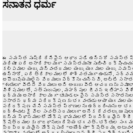
ಸನಾತನ ಧರ್ಮ
ఈ సమస్త సృష్ఠి దేనిపైన ఆధారపడి ఉన్నదో సమస్త ప్రా
మరియూ ఏది అనాదికాలముగా సమస్తమునూ సృజించి రక్షించుచ
కల్పముల యందు, మన్వంతరముల యందు, యుగముల యందు, సమస్త 
ఉన్నారో, ఏది త్రికాలములలో శాశ్వతముగా ఉండునో, సర్
అపౌరుషేయములైన వేదములు పేర్కొను చున్నవి, అట్టి స
“శృతులు” వీటినే వేదములు అని అందురు వీటి ఆచరణను స
విశేషములతో, సత్పురుషుల, మహర్షుల జీవన ఇతిహాస విశ
ధర్మము అనాది కాలము గా భూమండలం పైన సమస్త సనాతను
సనాతన ధర్మ పరిరక్షణకు భగవంతుడు ఆయా యుగములయందు (
పరిరక్షణ చేసి సమస్త ప్రాణులను ఉద్దరించును ఆ భగ
దర్శించుటకై వేల సంవత్సరములుగా అనేక దేవతలు, ఋషుల
జన్మ స్థానములలో మోక్ష ధామములలో ప్రసిద్ధమైన శ్రీ అయ
క్షేత్రములకు రాజధానులు దివ్య భగవత్- భక్తుల సంగమ క
ప్రప్రథమమైన మోక్షపురి “అయోధ్యా” క్షేత్రము, అటువంట
మహాభాగవతులలో అగ్రగణ్యులు ఐన శ్రీ పరమేశ్వరుని అంశత