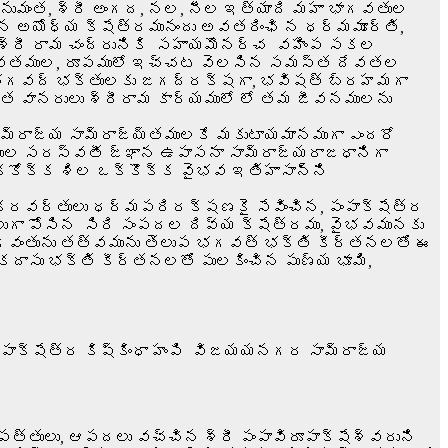
రీహనుమంత, శ్రీ అంగద, నల, నీల ఇత్యాది మహా భాగవతుల
న అయోధ్య క్షేత్రమునందు అవతరింఛి న ధర్మమూర్తి,
ు శ్రీ రామ చంద్రునికి సహాయమొనర్చ వహింప సకల
పర్వతముల, రూపములో ఇచ్చట వెలసిన సమస్త దేవతల
కు, భగవద్ భక్తులకు జగద్రక్షగా, భవిషత్ బ్రహమగా
్త వానరులు శ్రీరామ కార్యములో లో తమ జీవనములను
మ్రాజ్య సామ్రాజ్య్తములకే మకుటాయమానముగా ఎందరో
ుల సరస్వతీ జ్ఞాన ఉపాసనా సామ్రాజ్యరాజధానిగా
కోక్క శిల ఒక్కొక్క వైభవ ఇతిహాసాన్ని
్రవర్తులు ధర్మపరిరక్షణకై సేవించిన, పంపాక్షేత్ర
లుగా పోసిన సిరి సంపదల దివ్య క్షేత్రము, వైభవమునకు
 భగవంతును తత్వమును తెలుప భగవత్ భక్తి కీర్తనలతో ఈ
నకదాసు భక్తి కీర్తనలతో పులకించిన పుణ్య భూమి,
పంపాక్షేత్ర కిష్కింధా హంపి విజయయనగర సామ్రాజ్య
ఆపత్తులు, ఆపదలు వచ్చిన శ్రీ పంపావిరూపాక్షేశ్వరుని