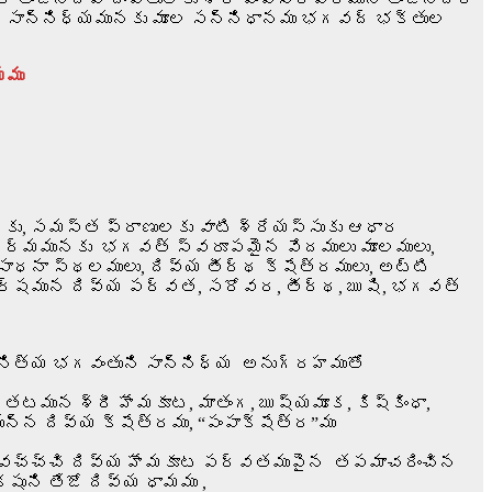
్య సాన్నిధ్యమునకు మూల సన్నిధానము భగవద్ భక్తుల
మము
కు, సమస్త ప్రాణులకు వాటి శ్రేయస్సుకు ఆధార
ధర్మమునకు భగవత్ స్వరూపమైన వేదములు మూలములు,
ాధనా స్థలములు, దివ్య తీర్థ క్షేత్రములు, అట్టి
వర్షమున దివ్య పర్వత, సరోవర, తీర్థ, ఋషి, భగవత్
నిత్య భగవంతుని సాన్నిధ్య అనుగ్రహముతో
టమున శ్రీ హేమకూట, మాతంగ, ఋష్యమూక, కిష్కింధా,
్న దివ్య క్షేత్రము, “పంపాక్షేత్ర”ము
 వచ్చ్చి దివ్య హేమకూట పర్వతముపైన తపమాచరించిన
ని తేజో దివ్య ధామము ,