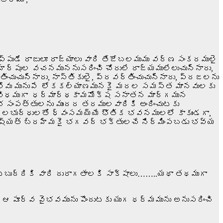
పుడే రాజులూ రాజ్యాలు వారి తేజోబలముము వర్ణ సంకరములై
్షుల వచనముననుసరించి చోరులే రాజ్యములేలుచున్నారు,
ుచున్నారు, నాస్తికులై, ప్రవర్తించుచున్నారు, ప్రజలను
ి పోవు మునుపే లోకకల్యాణమునకై మరల సమస్త మానవులకు
ను విధముగా ధర్మార్థకామమోక్ష సనాతన మార్గమున
భ సంపత్తులను ముందర తరములవారికి అందించుటకు
ుటిలభుద్ధులతో ధ్వంసమయ్యే భౌతిక భవనములలో కాకుండగా,
ష్యత్ బ్రహ్మకై భగవద్ భక్తులచే నిర్మింపబడు భవ్య
బుద్దికి వారి దురాగతాలకి సాక్షాలు……..యథా తథముగా
 ఆ పూర్వ వైభవమును పొందుటకు యుగ ధర్మమును అనుసరించి