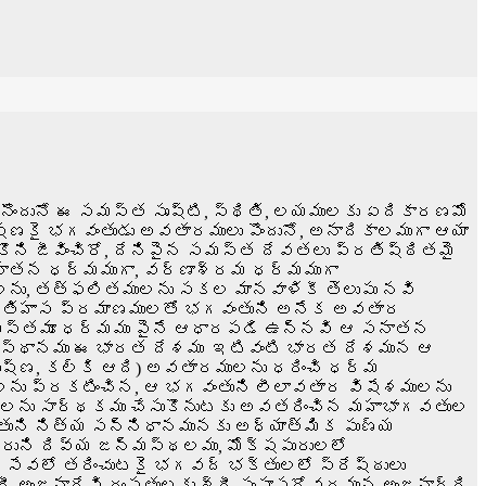
ొందునో ఈ సమస్త సృష్టి, స్థితి, లయములకు ఏదికారణమో
్షణకై భగవంతుడు అవతారములు పొందునో, అనాదికాలముగా ఆయా
కొని జీవించిరో, దేనిపైన సమస్త దేవతలు ప్రతిష్ఠితమై
 సనాతన ధర్మముగా, వర్ణాశ్రమ ధర్మముగా
లను, తత్ఫలితములను సకల మానవాళికీ తెలుపు నవి
కనూ ఇతిహాస ప్రమాణములతో భగవంతుని అనేక అవతార
 సమస్తమూ ధర్మము పైనే ఆధారపడి ఉన్నవి ఆ సనాతన
స్థానము ఈ భారత దేశము ఇటివంటి భారత దేశమున ఆ
ష్ణ, కల్కి ఆది) అవతారములను ధరించి ధర్మ
ను ప్రకటించిన, ఆ భగవంతుని లీలావతార విషేశములను
ములను సార్థకము చేసుకొనుటకు అవతరించిన మహాభాగవతుల
ంతుని నిత్య సన్నిధానమునకు అధ్యాత్మిక పుణ్య
్రుని దివ్య జన్మస్థలము, మోక్షపురులలో
 సేవలో తరించుటకై భగవద్ భక్తులలో స్రేష్ఠులు
రీ అంజనాదేవి దంపతులకు శ్రీ పంపాసరోవరమున అంజనాద్రి