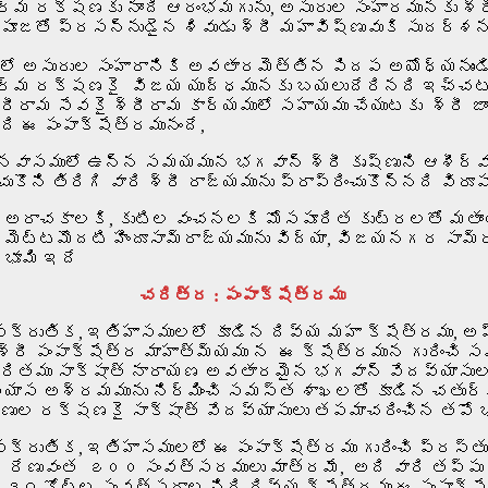
ధర్మ రక్షణకు నాంది ఆరంభమగును, అసురుల సంహారమునకు శ్రీ
పూజతో ప్రసన్నుడైన శివుడు శ్రీ మహావిష్ణువుకి సుదర్శ
ులో అసురుల సంహారానికి అవతారమెత్తిన పిదప అయోధ్యనుండి 
ో ధర్మ రక్షణకై విజయ యుద్ధమునకు బయలుదేరినది ఇచ్చట
ీరామ సేవకై శ్రీరామ కార్యములో సహాయము చేయుటకు శ్రీ జాంబ
ి ఈ పంపాక్షేత్రమునందే,
వనవాసములో ఉన్న సమయమున భగవాన్ శ్రీ కృష్ణుని ఆశీర్వాద
ుకొని తిరిగి వారి శ్రీ రాజ్యమును ప్రాప్రించుకొన్నది విరూ
, అరాచకాలకి, కుటిల వంచనలకి మోసపూరిత కుట్రలతో మతాం
మెట్టమొదటి హిందూసామ్రాజ్యమును విద్యా, విజయనగర సామ్ర
 భూమి ఇదే
చరిత్ర : పంపాక్షేత్రము
స్క్రుతిక, ఇతిహాసములలో కూడిన దివ్య మహా క్షేత్రము, 
్రీ పంపాక్షేత్ర మాహాత్మ్యము న ఈ క్షేత్రమున గురించి 
్రితము సాక్షాత్ నారాయణ అవతారమైన భగవాన్ వేదవ్యాసులవ
స అశ్రమమును నిర్మించి సమస్త శాఖలతో కూడిన చతుర్వె
 రక్షణకై సాక్షాత్ వేదవ్యాసులు తపమాచరించిన తపో భూమ
్క్రుతిక, ఇతిహాసములలో ఈ పంపాక్షేత్రము గురించి ప్రస్
ేణువంత ౭౦౦ సంవత్సరములు మాత్రమే, అది వారి తప్పుకాదు
 ౩౧ కోట్ల సంవత్సరాల నిధి దివ్య క్షేత్రము ఈ పంపాక్ష