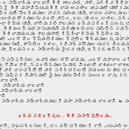
గర సామ్రాజ్య రాజధాని శ్రీ జాంబవంత, వాలి, సుగ్రీవ శ్
కై శ్రీ మహావిష్ణువు శ్రీ రామ అవతార రూపములో భూలోకము
ప్రకృతి సౌందర్యముల పావన పుణ్య భూమి, రావణ సంహారమంద
ి దేవతలు తమ లోకములను వదలి వానర, జల, భూ చర, లతల, 
ష్కింధా దివ్య భూమి, రాబోవు కలికాలమున ధర్మపరిరక్షణ
చిన, శ్రీఅంజనీసుత హనుమంతుని మరియూ ఇచ్చట పుట్టిన సమస
రీరామాయణము కాలమునాటి కిష్కింధా దివ్య క్షేత్రము ,
ొ ఎందరో వీర క్ష్యత్రియుల క్షాత్ర శౌర్యములకు, మహాసా
యములనుండి, శాస్త్ర కళల, కవిసార్వభౌముల భువన విజయమ
్యా, విజయనగర సామ్రాజ్య వైభవ భూమి, ఇక్కడ ఉన్న ఒక్
్సంప్పన్నుల, ఆచార్యుల తపో ధామము, ఎందరో మహారాజ చక
య, గోమేధకాది, నవరత్నములను మాడ వీదులలో రాశులుగా రాశు
తో వారి దాసభక్తి తో వారి సంకీర్తనలతో పామరులకు కూడ
ాత్ పుష్పక విమానములో వైకుంఠమును పొందిన పురందర దాసు, క
 రాజధాని
 సామ్రాజ్య రాజధాని
 సామ్రాజ్య రాజధాని
ాని
ా సామ్రాజ్య సామ్రాజ్యములకే మహా సామ్రాజ్య రాజధాని ఈ 
ధర్మ పరిరక్షణ – శ్రీ పంపాక్షేత్రము :
ికిగాని, సాధుసజ్జనులకి, భగవత్ భక్తులకి గాని ఎటువంటి 