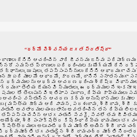
“ధర్మో విశ్వ
స్య జగత ప్రతిష్ఠా”
ణూలు దేనిని ఆచరించిన వారి జీవనము జన్మ పరిపూర్ణము న
ున్నదో సమస్త ప్రాణులు ఏది ధరించుటకు యోగ్యమో దేని రక
జ్ఞానులు, ఋషులు, తపస్సంపన్నులు దేనిని ఆధారముగా చేసు
వమునకూ ఏది మూలమో ఆధారమో, కారణమో, దానినే సనాతనముగా
నాతన ధర్మములను ఆధర్మ ఆచరణ ధరించు శ్రేష్ఠ విధానము
మూలాగ్రముగా తెలియ జేయునవి స్మృతులు, ఈ ధర్మములనే ఇం
ేషముల తో తెలుపునవి ఇతిహాస పురాణ, దివ్య కావ్యములు
లు ఆచరింప వస్తున్న ఆచరణ కర్మ ఆనుష్ఠానములకు మూల 
 మస్త్య కూర్మ ఆది వామన, పరశురామ, శ్రీరామ, శ్రీ కృ
వంతుని అవతారములయందు తాను అవతరించిన తన దివ్య లీలల
ు తప్పస్సు చేసిన ఆభగవంతుని సేవకై, సేవలో తమ జీవిత
ోధ్యా, శ్రీ పంపాక్షేత్ర కిష్కింధా దివ్య ధామములు భగవ
్షేత్త్రములు అటువంటి ధర్మ మూర్తి అయిన శ్రీ రామ చంద
ి ధర్మమూర్తి భగవంతుడైన శ్రీ రామచంద్ర మూర్తి నిరంతర
ో, వాయువుని అనుగ్రహముతో, సూర్యాంశ తేజో సంభూతుడై కేస