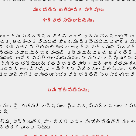
మూగబోయిన ఐతిహాసిక సాక్షాలు
శాశ్వత సామ్రాజ్యము :
జులు ధర్మ పరిరక్షణ విధిని వదలి ధర్మ భ్రష్ఠులైరో అప్
ించక, ఆచరించక పోవుటయే కారణము ప్రస్తుతము పరాశర మహర
డే శాశ్వతమని తెలియలేకుండగా అధర్మ మార్గమున ప్రవర్తించ
ప్రస్తుత సమాజమున భగవంతుని, ధర్మమును మరచి అధోగతిక
నుండి, అనేక విపత్తులనుండు మనులను మనము రక్షించుకొ
కై సమస్త భక్తులును కలిపే భక్తి మార్గమున శాశ్వతము శు
ించడానికి అలవికాని, మదమెక్కిన వైదేశీకుల మ్లేఛ్చుల క
సకలమానవాళికి అమృతరూపభగవద్ భక్తిని ప్రసాదించు భవి
ఏమి కోల్పోయినాము :
నముల పై కొంతమంది రాక్షసుల పైశాచిక, స్వార్ధపరుల కపట
టకు,
్మ, సాంస్క్రుతిక, నాగరికత సంపద ను కోల్పోయితిమి మరల
ని తిరిగి మరల పొండుట